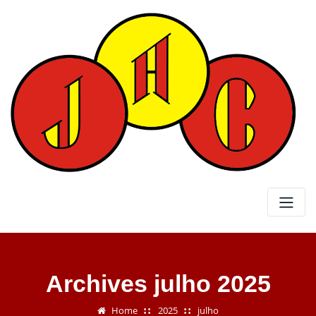
Skip
to
content
Archives julho 2025
Home
2025
julho