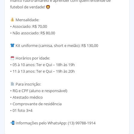
manto rubro-amarelo e aprender com quem entende de
futebol de verdade!
Mensalidade:
• Associado: R$ 70,00
• Não associado: R$ 80,00
Kit uniforme (camisa, short e meião): R$ 130,00
Horários por idade:
• 05 à 10 anos: Ter e Qui – 18h às 19h
• 11 à 13 anos: Ter e Qui – 19h às 20h
Para inscrição:
• RG e CPF (aluno e responsável)
• Atestado médico
• Comprovante de residência
• 01 foto 3×4
Informações pelo WhatsApp: (13) 99788-1914